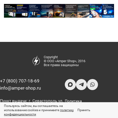
Copyright
© ООО «Amper Shop», 2016
Все права защищены
+7 (800) 707-18-69
info@amper-shop.ru
Пункт выдачи: г. Севастополь ул.
Политика
Хрусталева, 74Ж
конфиденциальности
Пользуясь сайтом, вы соглашаетесь на
использование cookies и принимаете
политику
Принять
конфиденциальности