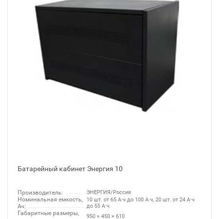
Батарейный кабинет Энергия 10
Производитель:
ЭНЕРГИЯ/Россия
Номинальная емкость,
10 шт. от 65 А·ч до 100 А·ч, 20 шт. от 24 А·ч
Ач:
до 55 А·ч
Габаритные размеры,
950 × 450 × 610