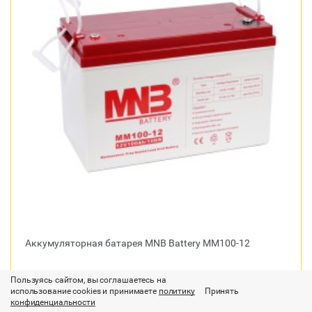
Аккумуляторная батарея MNB Battery MM100-12
Производитель:
MNB Battery/Китай
Пользуясь сайтом, вы соглашаетесь на
Тип электролита:
AGM
использование cookies и принимаете
политику
Принять
Номинальное напряжение, В:
12
конфиденциальности
Номинальная емкость, Ач:
100